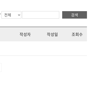
상
검색
작성자
작성일
조회수