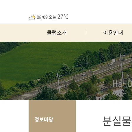
27℃
08/09 오늘
클럽소개
이용안내
분실물
정보마당