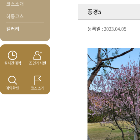
코스소개
풍경5
하동코스
갤러리
등록일 :
2023.04.05
실시간예약
조인게시판
예약확인
코스소개